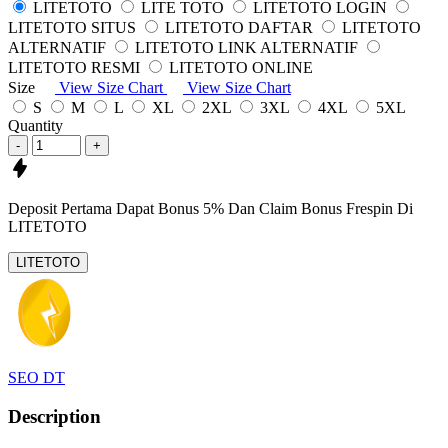
LITETOTO
LITE TOTO
LITETOTO LOGIN
LITETOTO SITUS
LITETOTO DAFTAR
LITETOTO
ALTERNATIF
LITETOTO LINK ALTERNATIF
LITETOTO RESMI
LITETOTO ONLINE
Size
View Size Chart
View Size Chart
S
M
L
XL
2XL
3XL
4XL
5XL
Quantity
-
+
Deposit Pertama
Dapat Bonus 5%
Dan Claim Bonus Frespin
Di
LITETOTO
LITETOTO
SEO DT
Description