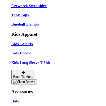
Crewneck Sweatshirts
Tank Tops
Baseball T-Shirts
Kids Apparel
Kids T-Shirts
Kids Hoodie
Kids Long Sleeve T-Shirt
Back To Menu
Accessories
Hats