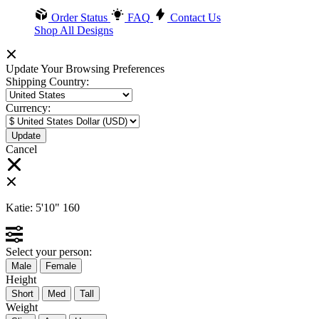
Order Status
FAQ
Contact Us
Shop All Designs
Update Your Browsing Preferences
Shipping Country:
Currency:
Cancel
Katie:
5'10"
160
Select your person:
Male
Female
Height
Short
Med
Tall
Weight