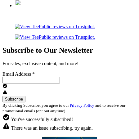
Subscribe to Our Newsletter
For sales, exclusive content, and more!
Email Address
*
By clicking Subscribe, you agree to our
Privacy Policy
and to receive our
promotional emails (opt out anytime).
You've successfully subscribed!
There was an issue subscribing, try again.