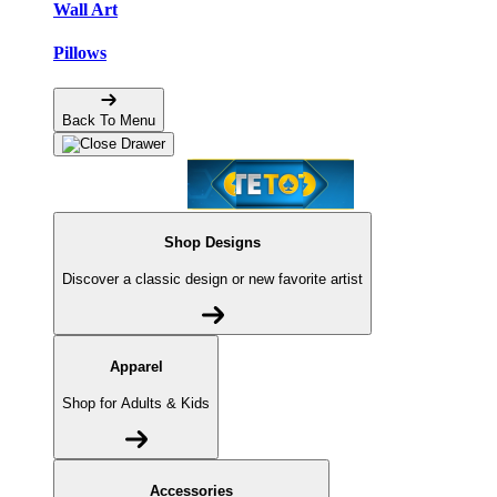
Wall Art
Pillows
Back To Menu
Shop Designs
Discover a classic design or new favorite artist
Apparel
Shop for Adults & Kids
Accessories