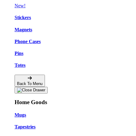
New!
Stickers
Magnets
Phone Cases
Pins
Totes
Back To Menu
Home Goods
Mugs
Tapestries