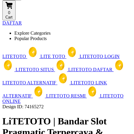
0
Cart
DAFTAR
Explore Categories
Popular Products
LITETOTO
LITE TOTO
LITETOTO LOGIN
LITETOTO SITUS
LITETOTO DAFTAR
LITETOTO ALTERNATIF
LITETOTO LINK
ALTERNATIF
LITETOTO RESMI
LITETOTO
ONLINE
Design ID: 74165272
LiTETOTO | Bandar Slot
Pragmatic Terpercaya &