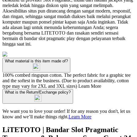
meledak ledak hingga diskon spin yang sangat melimpah.
Aksesibilitas situs pun dirancang dengan sangat modern, responsif,
dan ringan, sehingga sangat mudah diakses baik melalui perangkat
komputer maupun ponsel pintar kapan saja Anda inginkan. Tidak
ada alasan lagi untuk menunda keberuntungan Anda; segera
bergabung bersama LITETOTO dan rasakan sendiri sensasi
bermain di bandar slot pragmatic play dengan pelayanan terbaik
hingga saat ini.
What material is this item made of?
100% combed ringspun cotton. The perfect fabric for a graphic tee
and the softest in the business. (Due to product availability, cotton
type may vary for 2XL and 3XL sizes)
Learn More
What is the Return/Exchange policy?
We want you to love your order! If for any reason you don't, let us
know and we’ll make things right.
Learn More
LiTETOTO | Bandar Slot Pragmatic