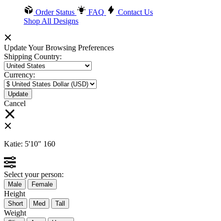
Order Status
FAQ
Contact Us
Shop All Designs
Update Your Browsing Preferences
Shipping Country:
Currency:
Cancel
Katie:
5'10"
160
Select your person:
Male
Female
Height
Short
Med
Tall
Weight