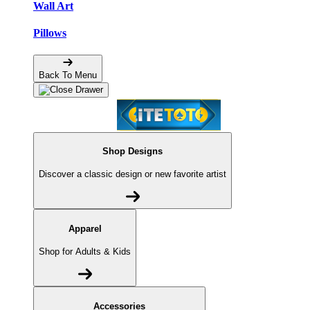
Wall Art
Pillows
Back To Menu
Shop Designs
Discover a classic design or new favorite artist
Apparel
Shop for Adults & Kids
Accessories