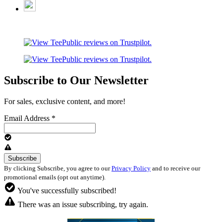
Subscribe to Our Newsletter
For sales, exclusive content, and more!
Email Address
*
By clicking Subscribe, you agree to our
Privacy Policy
and to receive our
promotional emails (opt out anytime).
You've successfully subscribed!
There was an issue subscribing, try again.