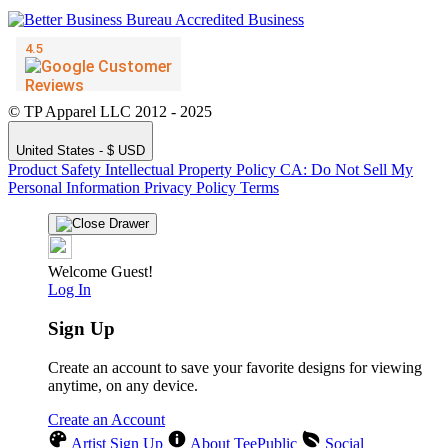
© TP Apparel LLC 2012 - 2025
United States - $ USD
Product Safety
Intellectual Property Policy
CA: Do Not Sell My
Personal Information
Privacy Policy
Terms
Welcome Guest!
Log In
Sign Up
Create an account to save your favorite designs for viewing
anytime, on any device.
Create an Account
Artist Sign Up
About TeePublic
Social