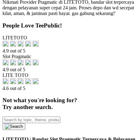
Nikmati Provider Pragmatic di LITETOTO, bandar slot terpercaya
dengan pelayanan super cepat 24 jam. Proses depo dan wd secepat
kilat, aman, & jaminan pasti bayar. gas gabung sekarang!'
People Love TeePublic!
LITETOTO
4.9 out of 5
Slot Pragmatic
4.9 out of 5
LITE TOTO
4.6 out of 5
Not what you're looking for?
Try another search.
LiTETOTO | Bandar Slot Pragmatic Terpercaya & Pelayanan