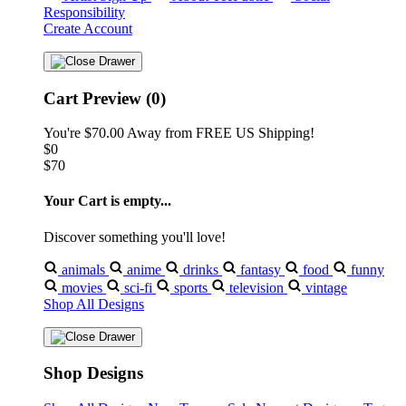
Responsibility
Create Account
Cart Preview (0)
You're
$70.00
Away from
FREE US Shipping!
$0
$70
Your Cart is empty...
Discover something you'll love!
animals
anime
drinks
fantasy
food
funny
movies
sci-fi
sports
television
vintage
Shop All Designs
Shop Designs